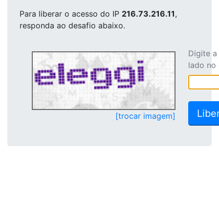
Para liberar o acesso
do IP
216.73.216.11
,
responda ao desafio abaixo.
Digite 
lado no
[trocar imagem]