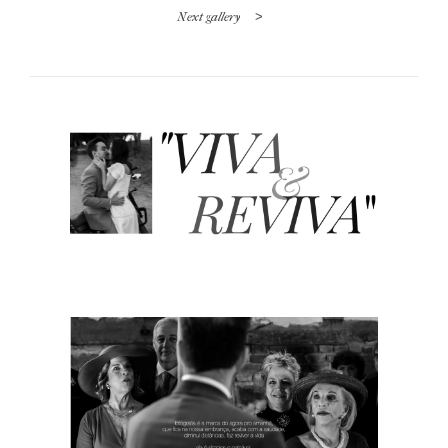
Next gallery
>